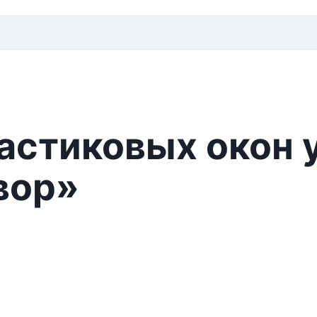
астиковых окон 
вор»