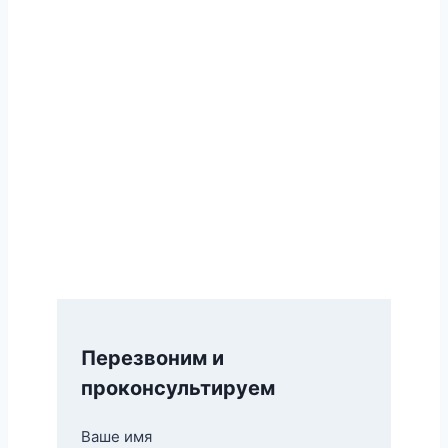
Компания «Петровские окна» имеет на
строительном рынке хорошую
репутацию. Она выполняет любые
задачи, производит стеклопакеты и
дверные блоки за короткий срок, даёт
гарантию на продукцию и на монтаж.
Специалисты выполняют все работы
под ключ
, по демократичной
стоимости, за короткие сроки.
Перезвоним и
проконсультируем
Ваше имя