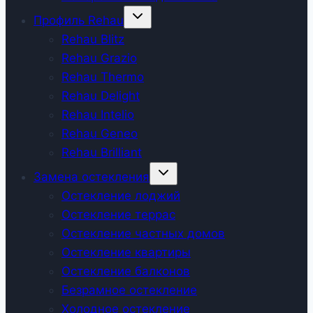
Развернуть
Профиль Rehau
дочернее
меню
Rehau Blitz
Rehau Grazio
Rehau Thermo
Rehau Delight
Rehau Intelio
Rehau Geneo
Rehau Brilliant
Развернуть
Замена остекления
дочернее
меню
Остекление лоджий
Остекление террас
Остекление частных домов
Остекление квартиры
Остекление балконов
Безрамное остекление
Холодное остекление