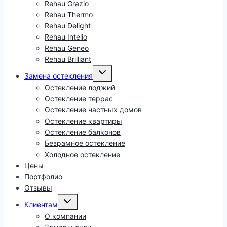
Rehau Grazio
Rehau Thermo
Rehau Delight
Rehau Intelio
Rehau Geneo
Rehau Brilliant
Развернуть
Замена остекления
дочернее
меню
Остекление лоджий
Остекление террас
Остекление частных домов
Остекление квартиры
Остекление балконов
Безрамное остекление
Холодное остекление
Цены
Портфолио
Отзывы
Развернуть
Клиентам
дочернее
меню
О компании