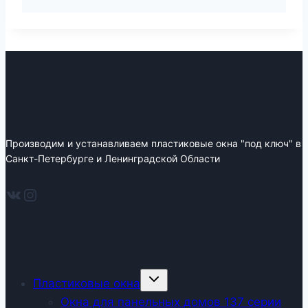
Производим и устанавливаем пластиковые окна "под ключ" в
Санкт-Петербурге и Ленинградской Области
ВКонтакте
Instagram
Информация
Развернуть
Пластиковые окна
дочернее
меню
Окна для панельных домов 137 серии